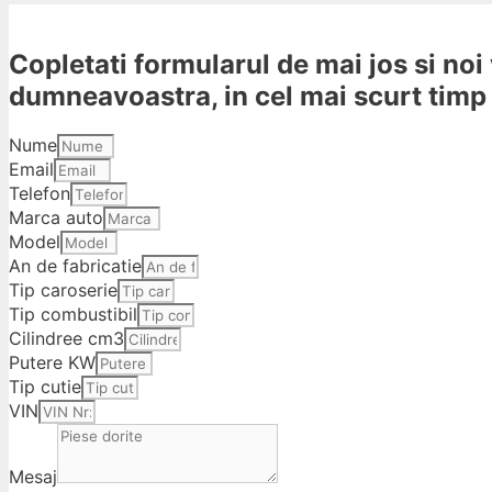
Copletati formularul de mai jos si noi
dumneavoastra, in cel mai scurt timp 
Nume
Email
Telefon
Marca auto
Model
An de fabricatie
Tip caroserie
Tip combustibil
Cilindree cm3
Putere KW
Tip cutie
VIN
Mesaj